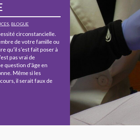
E
UCES
,
BLOGUE
essité circonstancielle.
mbre de votre famille ou
e qu’il s’est fait poser à
est pas vrai de
ne question d’âge en
sonne. Même si les
urs, il serait faux de