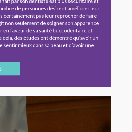
fait par son dentiste est plus sécuritaire et
nombre de personnes désirent améliorer leur
s certainement pas leur reprocher de faire
’agit non seulement de soigner son apparence
ir en faveur de sa santé buccodentaire et
e cela, des études ont démontré qu’avoir un
e sentir mieux dans sa peau et d’avoir une
S