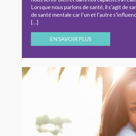
Lorsque nous parlons de santé, il s’agit de 
de santé mentale car l’un et l’autre s’influ
[…]
EN SAVOIR PLUS