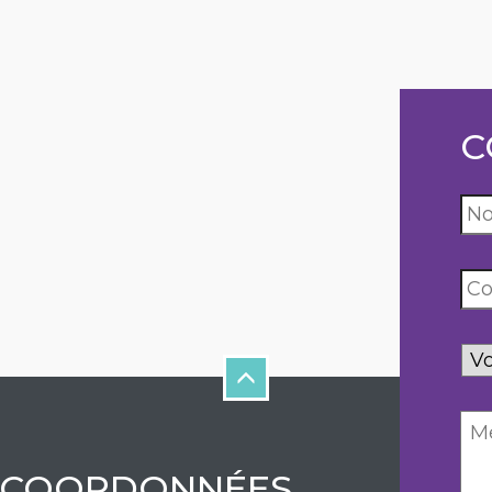
C
Vo
de
COORDONNÉES