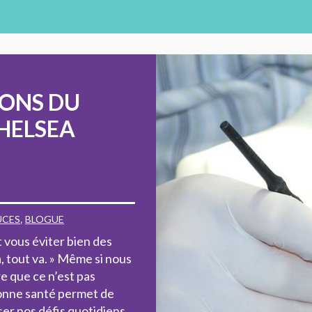
ONS DU
HELSEA
UCES
,
BLOGUE
 vous éviter bien des
a, tout va. » Même si nous
e que ce n’est pas
bonne santé permet de
ser nos défis quotidiens.