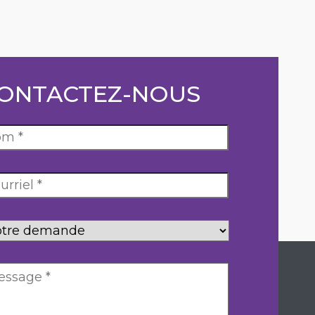
ONTACTEZ-NOUS
tre
mande
*