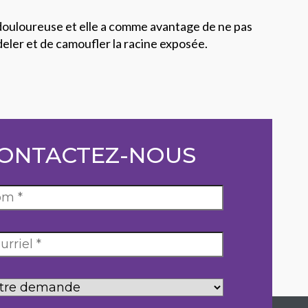
s douloureuse et elle a comme avantage de ne pas
deler et de camoufler la racine exposée.
ONTACTEZ-NOUS
tre
mande
*