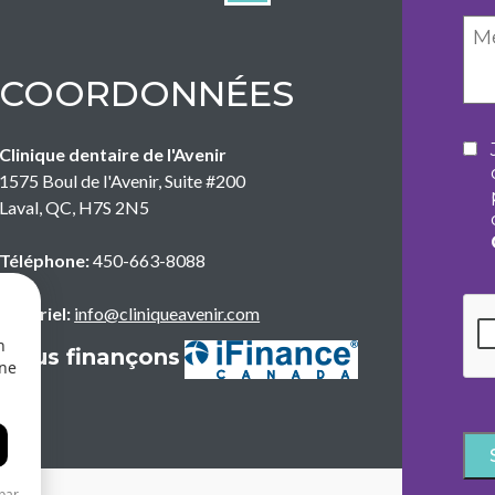
COORDONNÉES
Co
Clinique dentaire de l'Avenir
1575 Boul de l'Avenir, Suite #200
Laval
,
QC
,
H7S 2N5
Téléphone:
450-663-8088
CA
Courriel:
info@cliniqueavenir.com
n
Nous finançons
une
par