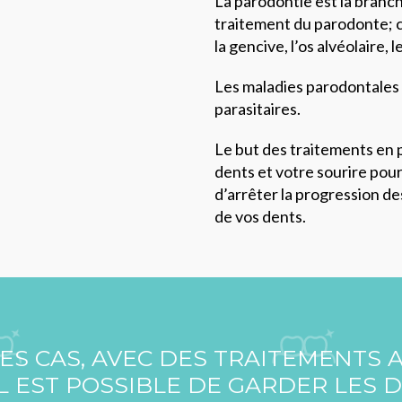
La parodontie est la branche
traitement du parodonte; c’e
la gencive, l’os alvéolaire,
Les maladies parodontales 
parasitaires.
Le but des traitements en 
dents et votre sourire pour
d’arrêter la progression de
de vos dents.
ES CAS, AVEC DES TRAITEMENTS 
L EST POSSIBLE DE GARDER LES D