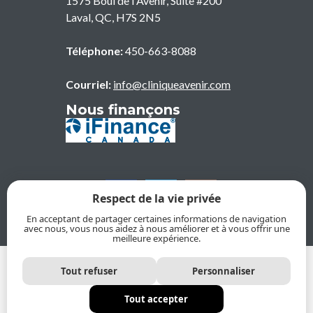
1575 Boul de l'Avenir, Suite #200
Laval
,
QC
,
H7S 2N5
Téléphone:
450-663-8088
Courriel:
info@cliniqueavenir.com
Nous finançons
Respect de la vie privée
En acceptant de partager certaines informations de navigation
avec nous, vous nous aidez à nous améliorer et à vous offrir une
meilleure expérience.
© 2026, Clinique dentaire de l'Avenir. Tous droits réservés
Tout refuser
Personnaliser
Politique de confidentialité
Politique de protection des renseignements personnels
Tout accepter
Plan du site