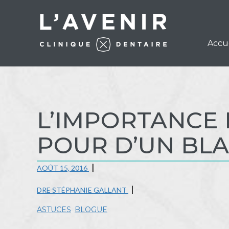
Accu
L’IMPORTANCE 
POUR D’UN BL
AOÛT 15, 2016
DRE STÉPHANIE GALLANT
ASTUCES
,
BLOGUE