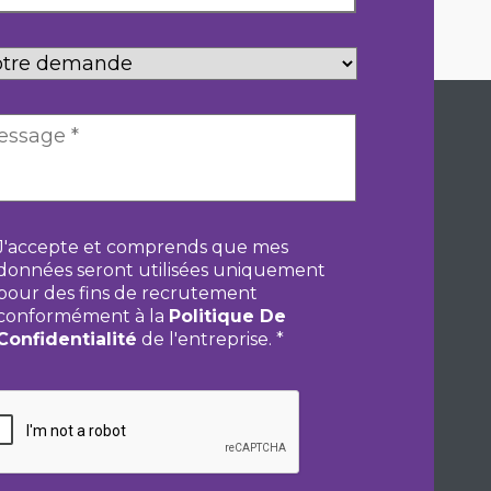
tre
mande
*
nsentement
*
J'accepte et comprends que mes
données seront utilisées uniquement
pour des fins de recrutement
conformément à la
Politique De
Confidentialité
de l'entreprise.
*
PTCHA