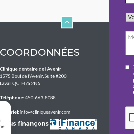
Vo
de
COORDONNÉES
Co
Clinique dentaire de l'Avenir
1575 Boul de l'Avenir, Suite #200
Laval
,
QC
,
H7S 2N5
Téléphone:
450-663-8088
CA
Courriel:
info@cliniqueavenir.com
n
Nous finançons
une