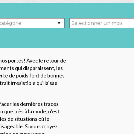
 nos portes! Avec le retour de
ements qui disparaissent, les
rte de poids font de bonnes
rait irrésistible qui laisse
acer les dernières traces
n que très à la mode, n’est
s de situations où le
isageable. Si vous croyez
parlez-en avec votre