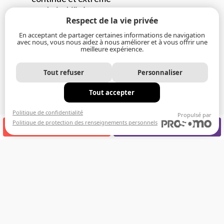
Irritabilité et
Respect de la vie privée
dépression
Sentiment
En acceptant de partager certaines informations de navigation
avec nous, vous nous aidez à nous améliorer et à vous offrir une
d’étouffement la
meilleure expérience.
nuit
Maux de tête,
Tout refuser
Personnaliser
difficultés de
concentration et
Tout accepter
troubles de
mémoires
Politique de confidentialité
Propulsé par
Politique de protection des renseignements personnels
Impuissance (ex. :
APPELEZ-NOUS
RENDEZ-VOUS
problèmes érectiles)
Pression artérielle
élevée
LE CENTRE
DENTAIRE DE
LAVAL PEUT VOUS
AIDER À