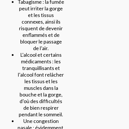
Tabagisme : la fumée
peut irriter la gorge
et les tissus
connexes, ainsi ils
risquent de devenir
enflammés et de
bloquer le passage
de l’air.
L’alcool et certains
médicaments : les
tranquillisants et
l’alcool font relâcher
les tissus et les
muscles dans la
bouche et la gorge,
d’où des difficultés
de bien respirer
pendant le sommeil.
Une congestion
nasale : évidemment,